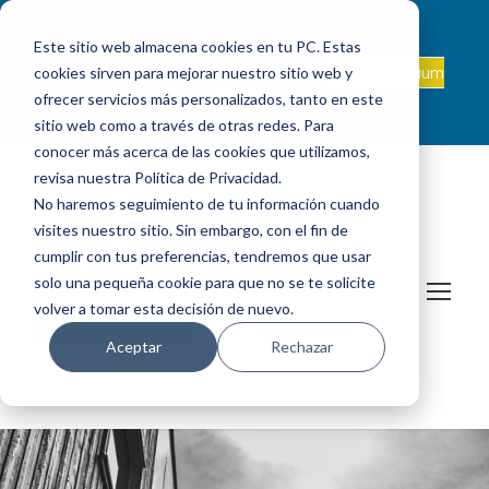
ADMISIONES
INTRANET
|
ALEXIA
|
PAU
|
Este sitio web almacena cookies en tu PC. Estas
ES +34 924 524 001
Onda Collegium
cookies sirven para mejorar nuestro sitio web y
sanjosevillafranca@fundacionloyola.es |
Podcast
ofrecer servicios más personalizados, tanto en este
sitio web como a través de otras redes. Para
conocer más acerca de las cookies que utilizamos,
revisa nuestra Política de Privacidad.
No haremos seguimiento de tu información cuando
visites nuestro sitio. Sin embargo, con el fin de
cumplir con tus preferencias, tendremos que usar
solo una pequeña cookie para que no se te solicite
volver a tomar esta decisión de nuevo.
Aceptar
Rechazar