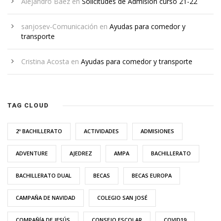
Alejandro Báez
en
Solicitudes de Admisión curso 21-22
sanjosev-Comunicación
en
Ayudas para comedor y
transporte
Cristina Acosta
en
Ayudas para comedor y transporte
TAG CLOUD
2º BACHILLERATO
ACTIVIDADES
ADMISIONES
ADVENTURE
AJEDREZ
AMPA
BACHILLERATO
BACHILLERATO DUAL
BECAS
BECAS EUROPA
CAMPAÑA DE NAVIDAD
COLEGIO SAN JOSÉ
COMPAÑÍA DE JESÚS
CONSEJO ESCOLAR
COVID19