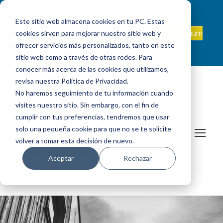
ADMISIONES
INTRANET
|
ALEXIA
|
PAU
|
Este sitio web almacena cookies en tu PC. Estas
ES +34 924 524 001
Onda Collegium
cookies sirven para mejorar nuestro sitio web y
sanjosevillafranca@fundacionloyola.es |
Podcast
ofrecer servicios más personalizados, tanto en este
sitio web como a través de otras redes. Para
conocer más acerca de las cookies que utilizamos,
revisa nuestra Política de Privacidad.
No haremos seguimiento de tu información cuando
visites nuestro sitio. Sin embargo, con el fin de
cumplir con tus preferencias, tendremos que usar
solo una pequeña cookie para que no se te solicite
volver a tomar esta decisión de nuevo.
Aceptar
Rechazar