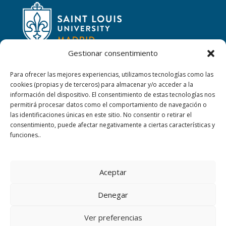
Gestionar consentimiento
Para ofrecer las mejores experiencias, utilizamos tecnologías como las
cookies (propias y de terceros) para almacenar y/o acceder a la
CONTACTAR
información del dispositivo. El consentimiento de estas tecnologías nos
permitirá procesar datos como el comportamiento de navegación o
las identificaciones únicas en este sitio. No consentir o retirar el
Calle San Ignacio, 2,
consentimiento, puede afectar negativamente a ciertas características y
06220 Villafranca de los Barros (Badajoz)
funciones..
+34 924 52 40 01
Aceptar
+34 924 52 59 09
Denegar
sanjosevillafranca@fundacionloyola.es
Ver preferencias