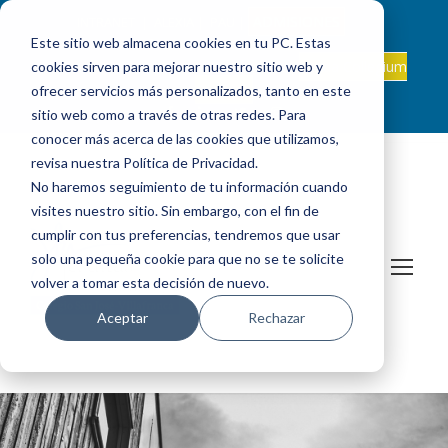
ADMISIONES
INTRANET
|
ALEXIA
|
PAU
|
Este sitio web almacena cookies en tu PC. Estas
ES +34 924 524 001
Onda Collegium
cookies sirven para mejorar nuestro sitio web y
sanjosevillafranca@fundacionloyola.es |
Podcast
ofrecer servicios más personalizados, tanto en este
sitio web como a través de otras redes. Para
conocer más acerca de las cookies que utilizamos,
revisa nuestra Política de Privacidad.
No haremos seguimiento de tu información cuando
visites nuestro sitio. Sin embargo, con el fin de
cumplir con tus preferencias, tendremos que usar
solo una pequeña cookie para que no se te solicite
volver a tomar esta decisión de nuevo.
Aceptar
Rechazar