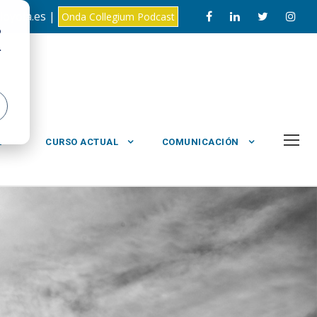
loyola.es |
Onda Collegium Podcast
o
.
L
CURSO ACTUAL
COMUNICACIÓN