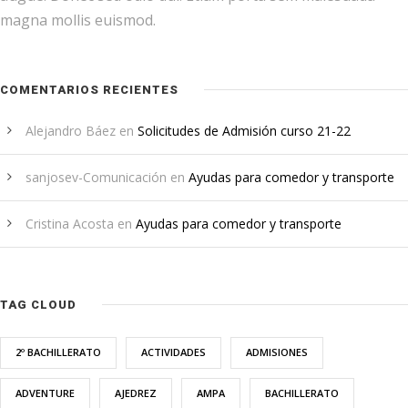
magna mollis euismod.
COMENTARIOS RECIENTES
Alejandro Báez
en
Solicitudes de Admisión curso 21-22
sanjosev-Comunicación
en
Ayudas para comedor y transporte
Cristina Acosta
en
Ayudas para comedor y transporte
TAG CLOUD
2º BACHILLERATO
ACTIVIDADES
ADMISIONES
ADVENTURE
AJEDREZ
AMPA
BACHILLERATO