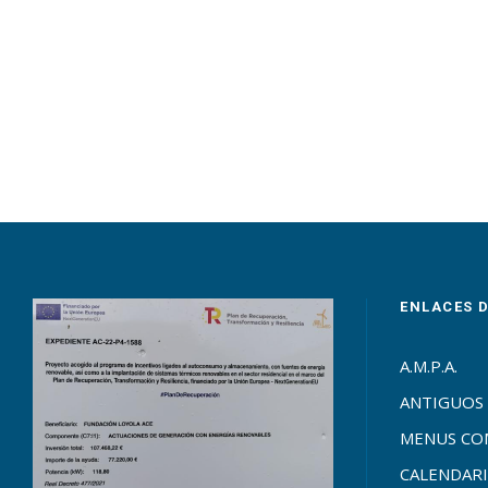
ENLACES 
A.M.P.A.
ANTIGUOS
MENUS C
CALENDARI