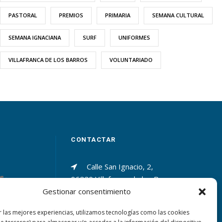
PASTORAL
PREMIOS
PRIMARIA
SEMANA CULTURAL
SEMANA IGNACIANA
SURF
UNIFORMES
VILLAFRANCA DE LOS BARROS
VOLUNTARIADO
CONTACTAR
Calle San Ignacio, 2,
06220 Villafranca de los Barros
Gestionar consentimiento
(Badajoz)
r las mejores experiencias, utilizamos tecnologías como las cookies
+34 924 52 40 01