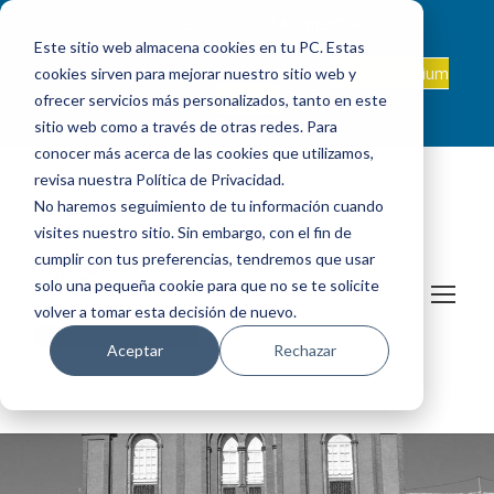
ADMISIONES
INTRANET
|
ALEXIA
|
PAU
|
Este sitio web almacena cookies en tu PC. Estas
ES +34 924 524 001
Onda Collegium
cookies sirven para mejorar nuestro sitio web y
sanjosevillafranca@fundacionloyola.es |
Podcast
ofrecer servicios más personalizados, tanto en este
sitio web como a través de otras redes. Para
conocer más acerca de las cookies que utilizamos,
revisa nuestra Política de Privacidad.
No haremos seguimiento de tu información cuando
visites nuestro sitio. Sin embargo, con el fin de
cumplir con tus preferencias, tendremos que usar
solo una pequeña cookie para que no se te solicite
volver a tomar esta decisión de nuevo.
Aceptar
Rechazar