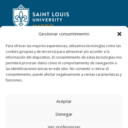
Gestionar consentimiento
Para ofrecer las mejores experiencias, utilizamos tecnologías como las
cookies (propias y de terceros) para almacenar y/o acceder a la
CONTACTAR
información del dispositivo. El consentimiento de estas tecnologías nos
permitirá procesar datos como el comportamiento de navegación o
las identificaciones únicas en este sitio. No consentir o retirar el
Calle San Ignacio, 2,
consentimiento, puede afectar negativamente a ciertas características y
06220 Villafranca de los Barros (Badajoz)
funciones..
+34 924 52 40 01
Aceptar
+34 924 52 59 09
Denegar
sanjosevillafranca@fundacionloyola.es
Ver preferencias