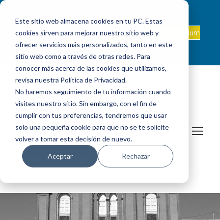
ADMISIONES
INTRANET
|
ALEXIA
|
PAU
|
Este sitio web almacena cookies en tu PC. Estas
ES +34 924 524 001
Onda Collegium
cookies sirven para mejorar nuestro sitio web y
sanjosevillafranca@fundacionloyola.es |
Podcast
ofrecer servicios más personalizados, tanto en este
sitio web como a través de otras redes. Para
conocer más acerca de las cookies que utilizamos,
revisa nuestra Política de Privacidad.
No haremos seguimiento de tu información cuando
visites nuestro sitio. Sin embargo, con el fin de
cumplir con tus preferencias, tendremos que usar
solo una pequeña cookie para que no se te solicite
volver a tomar esta decisión de nuevo.
Aceptar
Rechazar