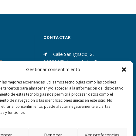
CONTACTAR
Calle San Ignacio, 2,
06220 Villafranca de los Barros
Gestionar consentimiento
(Badajoz)
r las mejores experiencias, utilizamos tecnologías como las cookies
+34 924 52 40 01
de terceros) para almacenar y/o acceder a la información del dispositivo.
miento de estas tecnologías nos permitirá procesar datos como el
+34 924 52 59 09
nto de navegación o las identificaciones únicas en este sitio. No
 retirar el consentimiento, puede afectar negativamente a ciertas
cas y funciones..
sanjosevillafranca@fundacionloyola.es
ceptar
Denegar
Ver preferencias