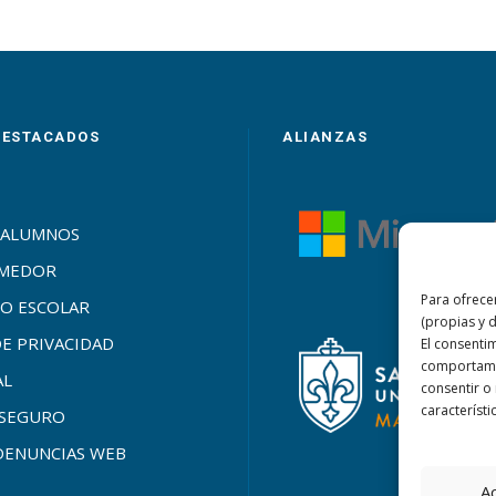
DESTACADOS
ALIANZAS
 ALUMNOS
OMEDOR
Para ofrece
O ESCOLAR
(propias y 
DE PRIVACIDAD
El consenti
comportamie
AL
consentir o
característi
SEGURO
DENUNCIAS WEB
A