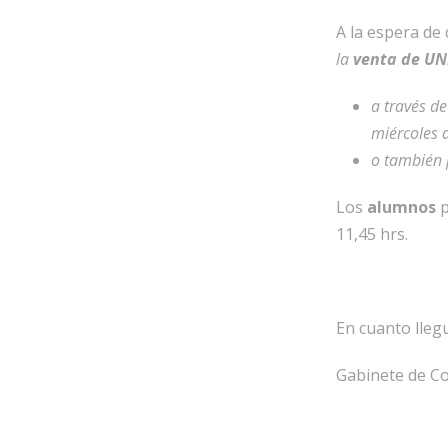
A la espera de
la
venta de U
a través d
miércoles 
o también 
Los
alumnos
p
11,45 hrs.
En cuanto lleg
Gabinete de C