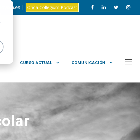
loyola.es |
Onda Collegium Podcast
o
.
L
CURSO ACTUAL
COMUNICACIÓN
olar