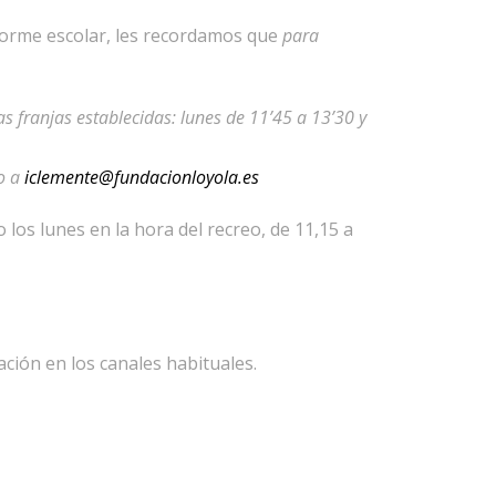
iforme escolar, les recordamos que
para
as franjas establecidas: lunes de 11’45 a 13’30 y
eo a
iclemente@fundacionloyola.es
los lunes en la hora del recreo, de 11,15 a
ción en los canales habituales.