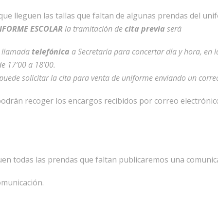
 que lleguen las tallas que faltan de algunas prendas del un
NIFORME ESCOLAR
la tramitación de
cita previa
será
e llamada
telefónica
a Secretaría para concertar día y hora, en l
de 17’00 a 18’00.
puede solicitar la cita para venta de uniforme enviando un corr
odrán recoger los encargos recibidos por correo electrónico 
uen todas las prendas que faltan publicaremos una comunica
omunicación.