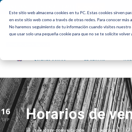
INTRANET
|
ALEXIA
|
PAU
|
ADMISIONES
Este sitio web almacena cookies en tu PC. Estas cookies sirven par
en este sitio web como a través de otras redes. Para conocer más ac
No haremos seguimiento de tu información cuando visites nuestro si
que usar solo una pequeña cookie para que no se te solicite volver
QUIENES SOMOS
EL CENTRO
NUE
Horarios de ven
16
SEP
SANJOSEV-COMUNICACIÓN
NOTICIAS