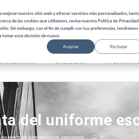
ES +34 924 524 001
sanjosevillafranca@fundacion
a mejorar nuestro sitio web y ofrecer servicios más personalizados, tant
erca de las cookies que utilizamos, revisa nuestra Política de Privacidad
tio. Sin embargo, con el fin de cumplir con tus preferencias, tendremos
 a tomar esta decisión de nuevo.
Aceptar
Rechazar
STRA EDUCACIÓN
LA RESIDENCIA
INTERNACIONA
ta del uniforme esc
GABINETE DE COMUNICACIÓN
,
UNIFORMES
0