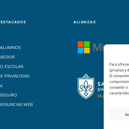
DESTACADOS
ALIANZAS
 ALUMNOS
OMEDOR
Para ofrece
O ESCOLAR
(propias y 
DE PRIVACIDAD
El consenti
comportamie
AL
consentir o
característi
SEGURO
DENUNCIAS WEB
A