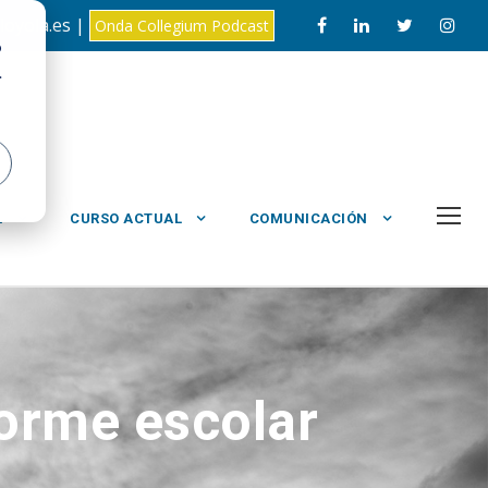
loyola.es |
Onda Collegium Podcast
o
.
L
CURSO ACTUAL
COMUNICACIÓN
forme escolar