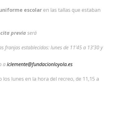
uniforme escolar
en las tallas que estaban
e
cita previa
será
as franjas establecidas: lunes de 11’45 a 13’30 y
eo a
iclemente@fundacionloyola.es
los lunes en la hora del recreo, de 11,15 a