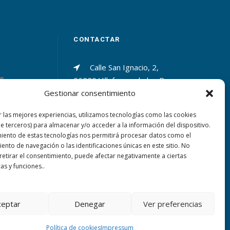
CONTACTAR
Calle San Ignacio, 2,
06220 Villafranca de los Barros
Gestionar consentimiento
(Badajoz)
r las mejores experiencias, utilizamos tecnologías como las cookies
+34 924 52 40 01
de terceros) para almacenar y/o acceder a la información del dispositivo.
miento de estas tecnologías nos permitirá procesar datos como el
+34 924 52 59 09
nto de navegación o las identificaciones únicas en este sitio. No
 retirar el consentimiento, puede afectar negativamente a ciertas
cas y funciones..
sanjosevillafranca@fundacionloyola.es
ceptar
Denegar
Ver preferencias
Política de cookies
Impressum