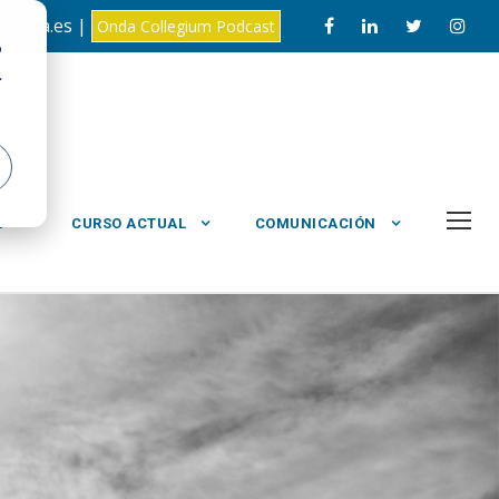
loyola.es |
Onda Collegium Podcast
o
.
L
CURSO ACTUAL
COMUNICACIÓN