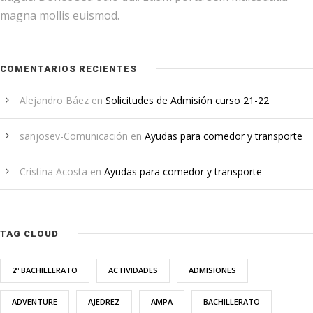
magna mollis euismod.
COMENTARIOS RECIENTES
Alejandro Báez
en
Solicitudes de Admisión curso 21-22
sanjosev-Comunicación
en
Ayudas para comedor y transporte
Cristina Acosta
en
Ayudas para comedor y transporte
TAG CLOUD
2º BACHILLERATO
ACTIVIDADES
ADMISIONES
ADVENTURE
AJEDREZ
AMPA
BACHILLERATO