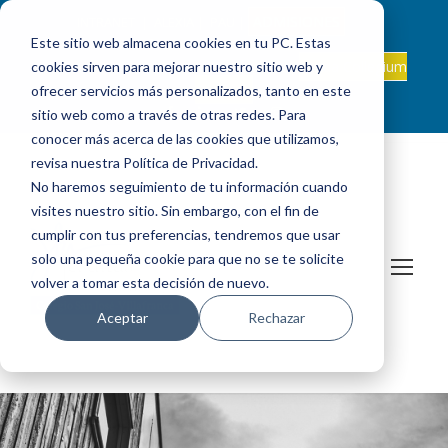
ADMISIONES
INTRANET
|
ALEXIA
|
PAU
|
Este sitio web almacena cookies en tu PC. Estas
ES +34 924 524 001
Onda Collegium
cookies sirven para mejorar nuestro sitio web y
sanjosevillafranca@fundacionloyola.es |
Podcast
ofrecer servicios más personalizados, tanto en este
sitio web como a través de otras redes. Para
conocer más acerca de las cookies que utilizamos,
revisa nuestra Política de Privacidad.
No haremos seguimiento de tu información cuando
visites nuestro sitio. Sin embargo, con el fin de
cumplir con tus preferencias, tendremos que usar
solo una pequeña cookie para que no se te solicite
volver a tomar esta decisión de nuevo.
Aceptar
Rechazar