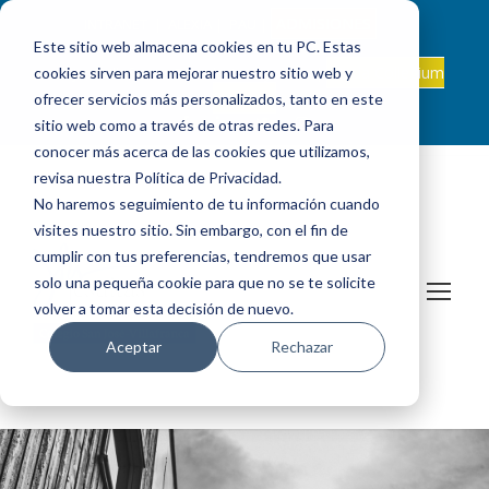
ADMISIONES
INTRANET
|
ALEXIA
|
PAU
|
Este sitio web almacena cookies en tu PC. Estas
ES +34 924 524 001
Onda Collegium
cookies sirven para mejorar nuestro sitio web y
sanjosevillafranca@fundacionloyola.es |
Podcast
ofrecer servicios más personalizados, tanto en este
sitio web como a través de otras redes. Para
conocer más acerca de las cookies que utilizamos,
revisa nuestra Política de Privacidad.
No haremos seguimiento de tu información cuando
visites nuestro sitio. Sin embargo, con el fin de
cumplir con tus preferencias, tendremos que usar
solo una pequeña cookie para que no se te solicite
volver a tomar esta decisión de nuevo.
Aceptar
Rechazar