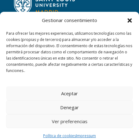
Gestionar consentimiento
Para ofrecer las mejores experiencias, utilizamos tecnologías como las
cookies (propias y de terceros) para almacenar y/o acceder a la
CONTACTAR
información del dispositivo. El consentimiento de estas tecnologías nos
permitirá procesar datos como el comportamiento de navegación o
las identificaciones únicas en este sitio. No consentir o retirar el
Calle San Ignacio, 2,
consentimiento, puede afectar negativamente a ciertas características y
06220 Villafranca de los Barros (Badajoz)
funciones..
+34 924 52 40 01
Aceptar
+34 924 52 59 09
Denegar
sanjosevillafranca@fundacionloyola.es
Ver preferencias
COPYRIGHT © 2019 FUNDACIÓN LOYOLA. ALL
Política de cookies
Impressum