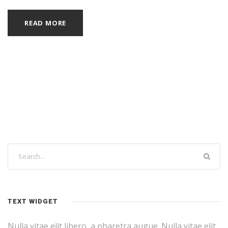
READ MORE
TEXT WIDGET
Nulla vitae elit libero, a pharetra augue. Nulla vitae elit