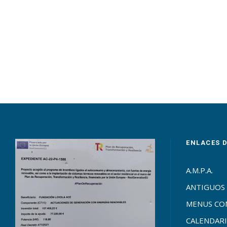
ENLACES 
A.M.P.A.
ANTIGUOS
MENUS C
CALENDARI