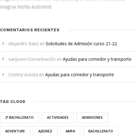
magna mollis euismod.
COMENTARIOS RECIENTES
Alejandro Báez
en
Solicitudes de Admisión curso 21-22
sanjosev-Comunicación
en
Ayudas para comedor y transporte
Cristina Acosta
en
Ayudas para comedor y transporte
TAG CLOUD
2º BACHILLERATO
ACTIVIDADES
ADMISIONES
ADVENTURE
AJEDREZ
AMPA
BACHILLERATO