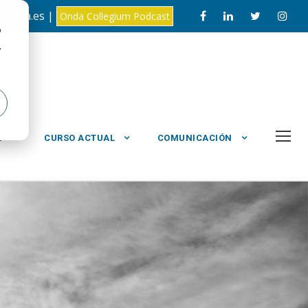
loyola.es |
Onda Collegium Podcast
o
.
L
CURSO ACTUAL
COMUNICACIÓN