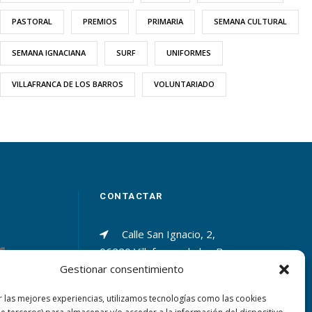
PASTORAL
PREMIOS
PRIMARIA
SEMANA CULTURAL
SEMANA IGNACIANA
SURF
UNIFORMES
VILLAFRANCA DE LOS BARROS
VOLUNTARIADO
CONTACTAR
Calle San Ignacio, 2,
06220 Villafranca de los Barros
Gestionar consentimiento
(Badajoz)
r las mejores experiencias, utilizamos tecnologías como las cookies
+34 924 52 40 01