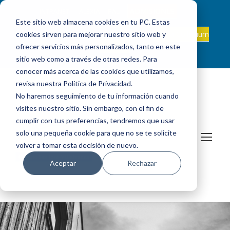
ADMISIONES
INTRANET
|
ALEXIA
|
PAU
|
Este sitio web almacena cookies en tu PC. Estas
ES +34 924 524 001
Onda Collegium
cookies sirven para mejorar nuestro sitio web y
sanjosevillafranca@fundacionloyola.es |
Podcast
ofrecer servicios más personalizados, tanto en este
sitio web como a través de otras redes. Para
conocer más acerca de las cookies que utilizamos,
revisa nuestra Política de Privacidad.
No haremos seguimiento de tu información cuando
visites nuestro sitio. Sin embargo, con el fin de
cumplir con tus preferencias, tendremos que usar
solo una pequeña cookie para que no se te solicite
volver a tomar esta decisión de nuevo.
Aceptar
Rechazar