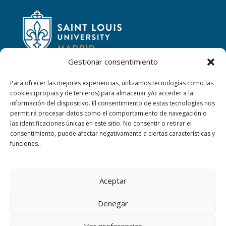
Gestionar consentimiento
Para ofrecer las mejores experiencias, utilizamos tecnologías como las
cookies (propias y de terceros) para almacenar y/o acceder a la
CONTACTAR
información del dispositivo. El consentimiento de estas tecnologías nos
permitirá procesar datos como el comportamiento de navegación o
las identificaciones únicas en este sitio. No consentir o retirar el
Calle San Ignacio, 2,
consentimiento, puede afectar negativamente a ciertas características y
06220 Villafranca de los Barros (Badajoz)
funciones..
+34 924 52 40 01
Aceptar
+34 924 52 59 09
Denegar
sanjosevillafranca@fundacionloyola.es
Ver preferencias