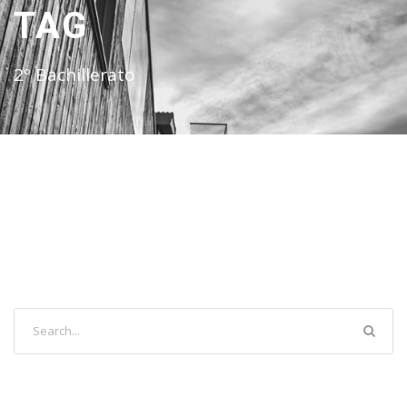
TAG
2º Bachillerato