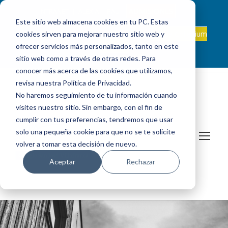
ADMISIONES
INTRANET
|
ALEXIA
|
PAU
|
Este sitio web almacena cookies en tu PC. Estas
ES +34 924 524 001
Onda Collegium
cookies sirven para mejorar nuestro sitio web y
sanjosevillafranca@fundacionloyola.es |
Podcast
ofrecer servicios más personalizados, tanto en este
sitio web como a través de otras redes. Para
conocer más acerca de las cookies que utilizamos,
revisa nuestra Política de Privacidad.
No haremos seguimiento de tu información cuando
visites nuestro sitio. Sin embargo, con el fin de
cumplir con tus preferencias, tendremos que usar
solo una pequeña cookie para que no se te solicite
volver a tomar esta decisión de nuevo.
Aceptar
Rechazar