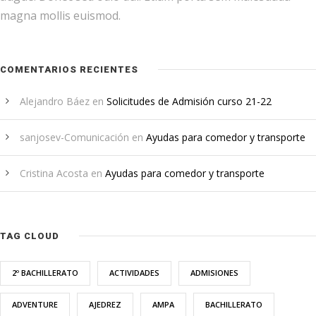
magna mollis euismod.
COMENTARIOS RECIENTES
Alejandro Báez
en
Solicitudes de Admisión curso 21-22
sanjosev-Comunicación
en
Ayudas para comedor y transporte
Cristina Acosta
en
Ayudas para comedor y transporte
TAG CLOUD
2º BACHILLERATO
ACTIVIDADES
ADMISIONES
ADVENTURE
AJEDREZ
AMPA
BACHILLERATO