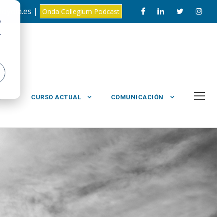
loyola.es |
Onda Collegium Podcast
o
.
L
CURSO ACTUAL
COMUNICACIÓN