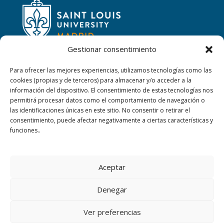
Gestionar consentimiento
Para ofrecer las mejores experiencias, utilizamos tecnologías como las
cookies (propias y de terceros) para almacenar y/o acceder a la
CONTACTAR
información del dispositivo. El consentimiento de estas tecnologías nos
permitirá procesar datos como el comportamiento de navegación o
las identificaciones únicas en este sitio. No consentir o retirar el
Calle San Ignacio, 2,
consentimiento, puede afectar negativamente a ciertas características y
06220 Villafranca de los Barros (Badajoz)
funciones..
+34 924 52 40 01
Aceptar
+34 924 52 59 09
Denegar
sanjosevillafranca@fundacionloyola.es
Ver preferencias