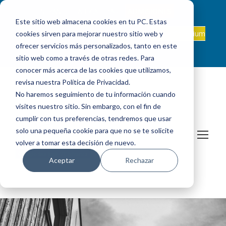
ADMISIONES
INTRANET
|
ALEXIA
|
PAU
|
Este sitio web almacena cookies en tu PC. Estas
ES +34 924 524 001
Onda Collegium
cookies sirven para mejorar nuestro sitio web y
sanjosevillafranca@fundacionloyola.es |
Podcast
ofrecer servicios más personalizados, tanto en este
sitio web como a través de otras redes. Para
conocer más acerca de las cookies que utilizamos,
revisa nuestra Política de Privacidad.
No haremos seguimiento de tu información cuando
visites nuestro sitio. Sin embargo, con el fin de
cumplir con tus preferencias, tendremos que usar
solo una pequeña cookie para que no se te solicite
volver a tomar esta decisión de nuevo.
Aceptar
Rechazar