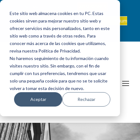
ADMISIONES
INTRANET
|
ALEXIA
|
PAU
|
Este sitio web almacena cookies en tu PC. Estas
ES +34 924 524 001
Onda Collegium
cookies sirven para mejorar nuestro sitio web y
sanjosevillafranca@fundacionloyola.es |
Podcast
ofrecer servicios más personalizados, tanto en este
sitio web como a través de otras redes. Para
conocer más acerca de las cookies que utilizamos,
revisa nuestra Política de Privacidad.
No haremos seguimiento de tu información cuando
visites nuestro sitio. Sin embargo, con el fin de
cumplir con tus preferencias, tendremos que usar
solo una pequeña cookie para que no se te solicite
volver a tomar esta decisión de nuevo.
Aceptar
Rechazar