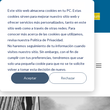
ADMISIONES
INTRANET
|
ALEXIA
|
PAU
|
Este sitio web almacena cookies en tu PC. Estas
ES +34 924 524 001
Onda Collegium
cookies sirven para mejorar nuestro sitio web y
sanjosevillafranca@fundacionloyola.es |
Podcast
ofrecer servicios más personalizados, tanto en este
sitio web como a través de otras redes. Para
conocer más acerca de las cookies que utilizamos,
revisa nuestra Política de Privacidad.
No haremos seguimiento de tu información cuando
visites nuestro sitio. Sin embargo, con el fin de
cumplir con tus preferencias, tendremos que usar
solo una pequeña cookie para que no se te solicite
volver a tomar esta decisión de nuevo.
Aceptar
Rechazar