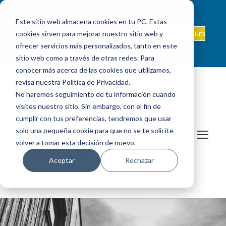
ADMISIONES
INTRANET
|
ALEXIA
|
PAU
|
Este sitio web almacena cookies en tu PC. Estas
ES +34 924 524 001
Onda Collegium
cookies sirven para mejorar nuestro sitio web y
sanjosevillafranca@fundacionloyola.es |
Podcast
ofrecer servicios más personalizados, tanto en este
sitio web como a través de otras redes. Para
conocer más acerca de las cookies que utilizamos,
revisa nuestra Política de Privacidad.
No haremos seguimiento de tu información cuando
visites nuestro sitio. Sin embargo, con el fin de
cumplir con tus preferencias, tendremos que usar
solo una pequeña cookie para que no se te solicite
volver a tomar esta decisión de nuevo.
Aceptar
Rechazar