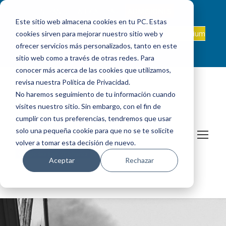
ADMISIONES
INTRANET
|
ALEXIA
|
PAU
|
Este sitio web almacena cookies en tu PC. Estas
ES +34 924 524 001
Onda Collegium
cookies sirven para mejorar nuestro sitio web y
sanjosevillafranca@fundacionloyola.es |
Podcast
ofrecer servicios más personalizados, tanto en este
sitio web como a través de otras redes. Para
conocer más acerca de las cookies que utilizamos,
revisa nuestra Política de Privacidad.
No haremos seguimiento de tu información cuando
visites nuestro sitio. Sin embargo, con el fin de
cumplir con tus preferencias, tendremos que usar
solo una pequeña cookie para que no se te solicite
volver a tomar esta decisión de nuevo.
Aceptar
Rechazar