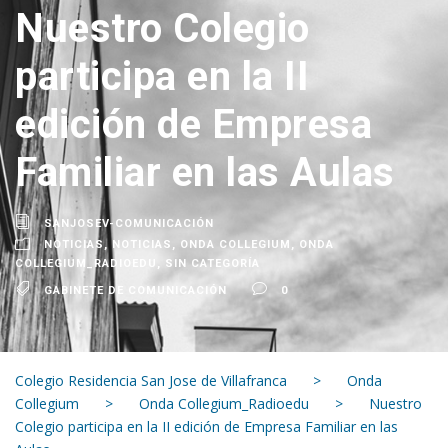
Nuestro Colegio
participa en la II
edición de Empresa
Familiar en las Aulas
SANJOSEV-COMUNICACIÓN
NOTICIAS
,
NOTICIAS
,
ONDA COLLEGIUM
,
ONDA
COLLEGIUM_RADIOEDU
,
SIN CATEGORÍA
GABINETE DE COMUNICACIÓN
0
Colegio Residencia San Jose de Villafranca
>
Onda
Collegium
>
Onda Collegium_Radioedu
>
Nuestro
Colegio participa en la II edición de Empresa Familiar en las