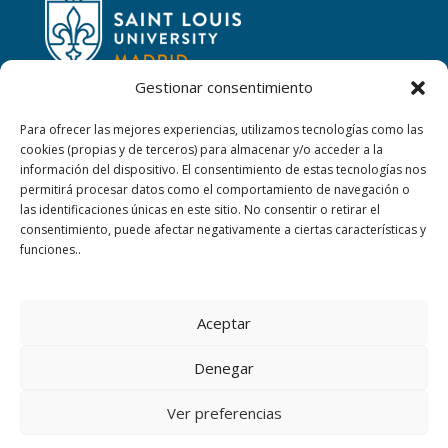
Gestionar consentimiento
Para ofrecer las mejores experiencias, utilizamos tecnologías como las
cookies (propias y de terceros) para almacenar y/o acceder a la
CONTACTAR
información del dispositivo. El consentimiento de estas tecnologías nos
permitirá procesar datos como el comportamiento de navegación o
las identificaciones únicas en este sitio. No consentir o retirar el
Calle San Ignacio, 2,
consentimiento, puede afectar negativamente a ciertas características y
06220 Villafranca de los Barros (Badajoz)
funciones..
+34 924 52 40 01
Aceptar
+34 924 52 59 09
Denegar
sanjosevillafranca@fundacionloyola.es
Ver preferencias