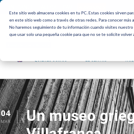
INTRANET
|
ALEXIA
|
PAU
|
ADMISIONES
Este sitio web almacena cookies en tu PC. Estas cookies sirven par
en este sitio web como a través de otras redes. Para conocer más ac
No haremos seguimiento de tu información cuando visites nuestro si
que usar solo una pequeña cookie para que no se te solicite volver
QUIENES SOMOS
EL CENTRO
NUE
Un museo grieg
04
MAR
Villafranca