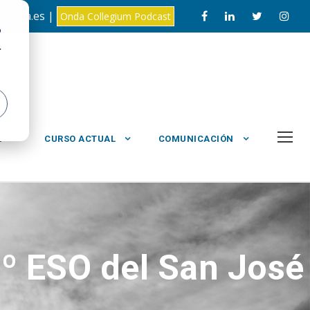
loyola.es |
Onda Collegium Podcast
o
.
L
CURSO ACTUAL
COMUNICACIÓN
º ESO del San José