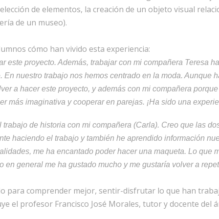
 selección de elementos, la creación de un objeto visual rela
lería de un museo).
lumnos cómo han vivido esta experiencia:
ar este proyecto. Además, trabajar con mi compañera Teresa ha
o. En nuestro trabajo nos hemos centrado en la moda. Aunque 
olver a hacer este proyecto, y además con mi compañera porque 
r más imaginativa y cooperar en parejas. ¡Ha sido una experien
trabajo de historia con mi compañera (Carla).
Creo que las dos
te haciendo el trabajo y también he aprendido información nueva 
alidades, me ha encantado poder hacer una maqueta. Lo que me
 en general me ha gustado mucho y me gustaría volver a repeti
vido para comprender mejor, sentir-disfrutar lo que han trab
uye el profesor Francisco José Morales, tutor y docente del 