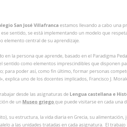
legio San José Villafranca
estamos llevando a cabo una pro
 ese sentido, se está implementando un modelo que respeta 
 elemento central de su aprendizaje.
o en la persona que aprende, basado en el Paradigma Peda
el sentido como elementos imprescindibles que disponen par
io; para poder así, como fin último, formar personas compe
», explica uno de los docentes implicados, Francisco J. Moral
trabajar desde las asignaturas de
Lengua castellana e Hist
ción de un
Museo griego
que puede visitarse en cada una de
crito), su estructura, la vida diaria en Grecia, su alimentaci
alelo a las unidades tratadas en cada asignatura. El traba