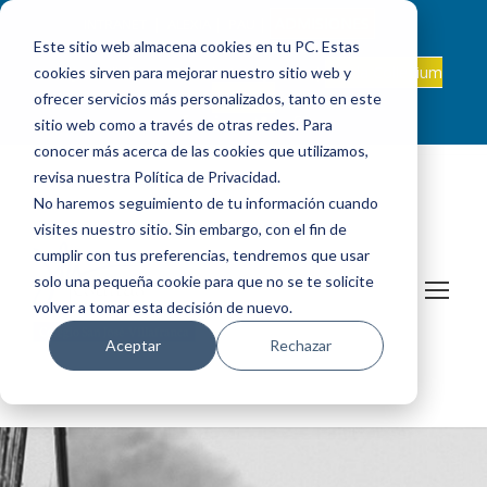
ADMISIONES
INTRANET
|
ALEXIA
|
PAU
|
Este sitio web almacena cookies en tu PC. Estas
ES +34 924 524 001
Onda Collegium
cookies sirven para mejorar nuestro sitio web y
sanjosevillafranca@fundacionloyola.es |
Podcast
ofrecer servicios más personalizados, tanto en este
sitio web como a través de otras redes. Para
conocer más acerca de las cookies que utilizamos,
revisa nuestra Política de Privacidad.
No haremos seguimiento de tu información cuando
visites nuestro sitio. Sin embargo, con el fin de
cumplir con tus preferencias, tendremos que usar
solo una pequeña cookie para que no se te solicite
volver a tomar esta decisión de nuevo.
Aceptar
Rechazar