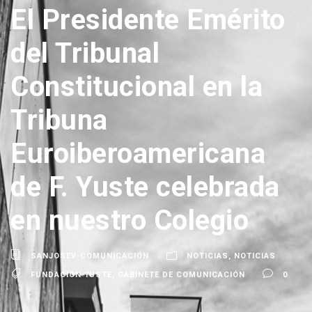
El Presidente Emérito
del Tribunal
Constitucional en la
Tribuna
Euroiberoamericana
de F. Yuste celebrada
en nuestro Colegio
SANJOSEV-COMUNICACIÓN
NOTICIAS
,
NOTICIAS
FUNDACIÓN YUSTE
,
GABINETE DE COMUNICACIÓN
0