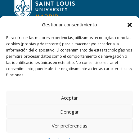
Gestionar consentimiento
Para ofrecer las mejores experiencias, utilizamos tecnologías como las
cookies (propias y de terceros) para almacenar y/o acceder a la
CONTACTAR
información del dispositivo. El consentimiento de estas tecnologías nos
permitirá procesar datos como el comportamiento de navegación o
las identificaciones únicas en este sitio. No consentir o retirar el
Calle San Ignacio, 2,
consentimiento, puede afectar negativamente a ciertas características y
06220 Villafranca de los Barros (Badajoz)
funciones..
+34 924 52 40 01
Aceptar
+34 924 52 59 09
Denegar
sanjosevillafranca@fundacionloyola.es
Ver preferencias
COPYRIGHT © 2019 FUNDACIÓN LOYOLA. ALL