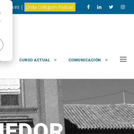
loyola.es |
Onda Collegium Podcast
o
.
L
CURSO ACTUAL
COMUNICACIÓN
MEDOR