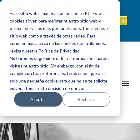
ADMISIONES
INTRANET
|
ALEXIA
|
PAU
|
Este sitio web almacena cookies en tu PC. Estas
ES +34 924 524 001
Onda Collegium
cookies sirven para mejorar nuestro sitio web y
sanjosevillafranca@fundacionloyola.es |
Podcast
ofrecer servicios más personalizados, tanto en este
sitio web como a través de otras redes. Para
conocer más acerca de las cookies que utilizamos,
revisa nuestra Política de Privacidad.
No haremos seguimiento de tu información cuando
visites nuestro sitio. Sin embargo, con el fin de
cumplir con tus preferencias, tendremos que usar
solo una pequeña cookie para que no se te solicite
volver a tomar esta decisión de nuevo.
Aceptar
Rechazar