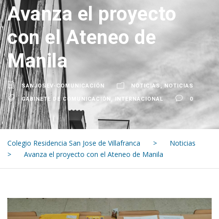
Avanza el proyecto
con el Ateneo de
Manila
SANJOSEV-COMUNICACIÓN
NOTICIAS
,
NOTICIAS
GABINETE DE COMUNICACIÓN
,
INTERNACIONAL
0
Colegio Residencia San Jose de Villafranca
>
Noticias
>
Avanza el proyecto con el Ateneo de Manila