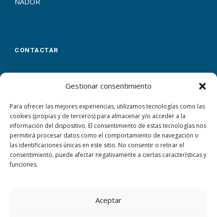
NADOR
CONTACTAR
Calle Virgen de las Flores, 23
Málaga
29007
Gestionar consentimiento
+34 952 305 100
Para ofrecer las mejores experiencias, utilizamos tecnologías como las
cookies (propias y de terceros) para almacenar y/o acceder a la
Aquí puedes dejarnos tus datos y nos ponemos en
información del dispositivo. El consentimiento de estas tecnologías nos
contacto contigo
permitirá procesar datos como el comportamiento de navegación o
las identificaciones únicas en este sitio. No consentir o retirar el
CERTIFICACIONES
consentimiento, puede afectar negativamente a ciertas características y
funciones.
Aceptar