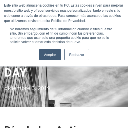
Este sitio web almacena cookies en tu PC. Estas cookies sirven para mejorar
INTRANET
|
ALEXIA
|
MOODLE
|
NEW INTRANET
nuestro sitio web y ofrecer servicios más personalizados, tanto en este sitio
+34 952 30 51 00
sanjose@fundacionloyola.es
web como a través de otras redes. Para conocer más acerca de las cookies
que utilizamos, revisa nuestra Política de Privacidad.
No haremos seguimiento de tu información cuando visites nuestro
sitio. Sin embargo, con el fin de cumplir con tus preferencias,
tendremos que usar solo una pequeña cookie para que no se te
solicite volver a tomar esta decisión de nuevo.
Aceptar
Rechazar
DAY
diciembre 3, 2019