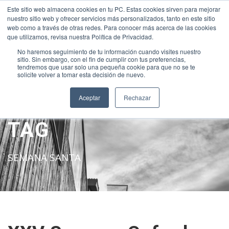
Este sitio web almacena cookies en tu PC. Estas cookies sirven para mejorar
INTRANET
|
ALEXIA
|
MOODLE
|
NEW INTRANET
nuestro sitio web y ofrecer servicios más personalizados, tanto en este sitio
+34 952 30 51 00
sanjose@fundacionloyola.es
web como a través de otras redes. Para conocer más acerca de las cookies
que utilizamos, revisa nuestra Política de Privacidad.
No haremos seguimiento de tu información cuando visites nuestro
sitio. Sin embargo, con el fin de cumplir con tus preferencias,
tendremos que usar solo una pequeña cookie para que no se te
solicite volver a tomar esta decisión de nuevo.
Aceptar
Rechazar
TAG
SEMANA SANTA