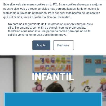
Este sitio web almacena cookies en tu PC. Estas cookies sirven para mejorar
INTRANET
|
ALEXIA
|
MOODLE
|
NEW INTRANET
nuestro sitio web y ofrecer servicios más personalizados, tanto en este sitio
+34 952 30 51 00
sanjose@fundacionloyola.es
web como a través de otras redes. Para conocer más acerca de las cookies
que utilizamos, revisa nuestra Política de Privacidad.
No haremos seguimiento de tu información cuando visites nuestro
sitio. Sin embargo, con el fin de cumplir con tus preferencias,
tendremos que usar solo una pequeña cookie para que no se te
solicite volver a tomar esta decisión de nuevo.
Aceptar
Rechazar
INFANTIL