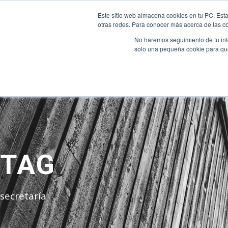
INTRANET
|
ALEXIA
|
MOODLE
|
NEW INTRANET
Este sitio web almacena cookies en tu PC. Esta
otras redes. Para conocer más acerca de las coo
No haremos seguimiento de tu info
INICIO
QUIENES SOMO
solo una pequeña cookie para que 
TAG
secretaría