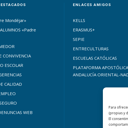
DESTACADOS
ENLACES AMIGOS
re Mondéjar»
KELLS
ALUMNOS «Padre
ERASMUS+
SEPIE
OMEDOR
ENTRECULTURAS
 CONVIVENCIA
ESCUELAS CATÓLICAS
O ESCOLAR
PLATAFORMA APOSTÓLIC
GERENCIAS
ANDALUCÍA ORIENTAL-NA
DE CALIDAD
 EMPLEO
SEGURO
Para ofrece
DENUNCIAS WEB
(propias y 
El consenti
comportamie