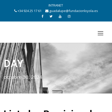
INTRANET
+34 924 25 17 61
guadalupe@fundacionloyola.es
DAY
octubre 30, 2024