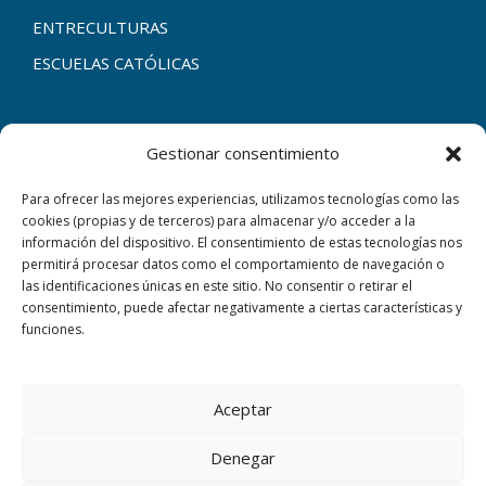
ENTRECULTURAS
ESCUELAS CATÓLICAS
Gestionar consentimiento
CONTACTAR
Para ofrecer las mejores experiencias, utilizamos tecnologías como las
cookies (propias y de terceros) para almacenar y/o acceder a la
C/ Corte de Peleas, 79 06009 Badajoz
información del dispositivo. El consentimiento de estas tecnologías nos
permitirá procesar datos como el comportamiento de navegación o
+34 924 25 17 61
las identificaciones únicas en este sitio. No consentir o retirar el
consentimiento, puede afectar negativamente a ciertas características y
Aviso Legal
funciones.
Política de Privacidad
Política de cookies
Aceptar
Usamos cookies en nuestro sitio web para brindarle la
experiencia más relevante recordando sus preferencias y
ENTORNO SEGURO
visitas repetidas. Al hacer clic en "Aceptar todo", acepta el
Denegar
CANAL DE DENUNCIAS WEB
uso de TODAS las cookies. Puede pulsar el botón 'Ajustes'