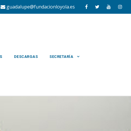
1
guadalupe@fundacionloyola.es
S
DESCARGAS
SECRETARÍA