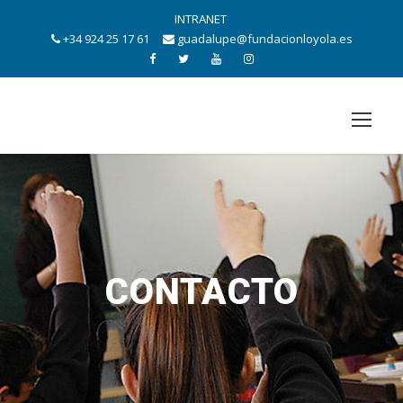
INTRANET
+34 924 25 17 61
guadalupe@fundacionloyola.es
CONTACTO