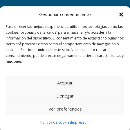
Gestionar consentimiento
CONTACTAR
Para ofrecer las mejores experiencias, utilizamos tecnologías como las
cookies (propias y de terceros) para almacenar y/o acceder a la
C/ Corte de Peleas, 79 06009 Badajoz
información del dispositivo. El consentimiento de estas tecnologías nos
permitirá procesar datos como el comportamiento de navegación o
+34 924 25 17 61
las identificaciones únicas en este sitio. No consentir o retirar el
consentimiento, puede afectar negativamente a ciertas características y
Aviso Legal
funciones.
Política de Privacidad
Política de cookies
Aceptar
Usamos cookies en nuestro sitio web para brindarle la
ENTORNO SEGURO
experiencia más relevante recordando sus preferencias y
visitas repetidas. Al hacer clic en "Aceptar todo", acepta el
Denegar
CANAL DE DENUNCIAS WEB
uso de TODAS las cookies. Puede pulsar el botón 'Ajustes'
para proporcionar un consentimiento controlado.
Ver preferencias
Leer más
Ajustes
Aceptar todas
COPYRIGHT © 2019 FUNDACIÓN LOYOLA. TODOS
Política de cookies
Impressum
LOS DERECHOS RESERVADOS.