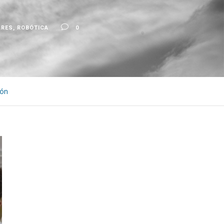
ARES
,
ROBÓTICA
0
ión