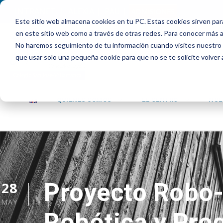
INTRANET
|
ALEXIA
|
PAU
|
ADMISIONES
Este sitio web almacena cookies en tu PC. Estas cookies sirven par
en este sitio web como a través de otras redes. Para conocer más ac
No haremos seguimiento de tu información cuando visites nuestro si
que usar solo una pequeña cookie para que no se te solicite volver
QUIENES SOMOS
EL CENTRO
NUE
Proyecto Robo-r
28
MAY
Robótica y Pro