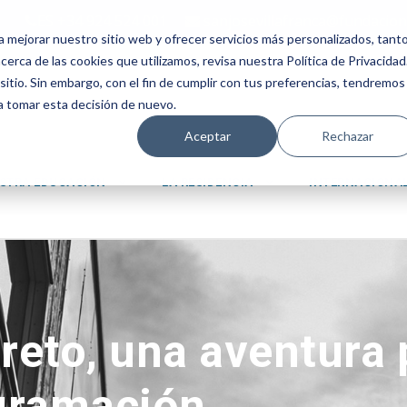
ES +34 924 524 001
sanjosevillafranca@fundacion
a mejorar nuestro sitio web y ofrecer servicios más personalizados, tant
erca de las cookies que utilizamos, revisa nuestra Política de Privacidad
tio. Sin embargo, con el fin de cumplir con tus preferencias, tendremos
 a tomar esta decisión de nuevo.
Aceptar
Rechazar
STRA EDUCACIÓN
LA RESIDENCIA
INTERNACIONA
eto, una aventura 
gramación