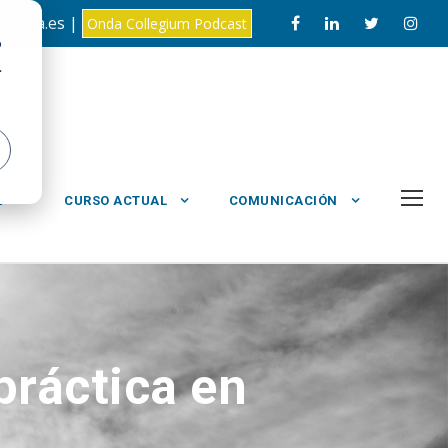
loyola.es |
Onda Collegium Podcast
o
.
L
CURSO ACTUAL
COMUNICACIÓN
práctica en