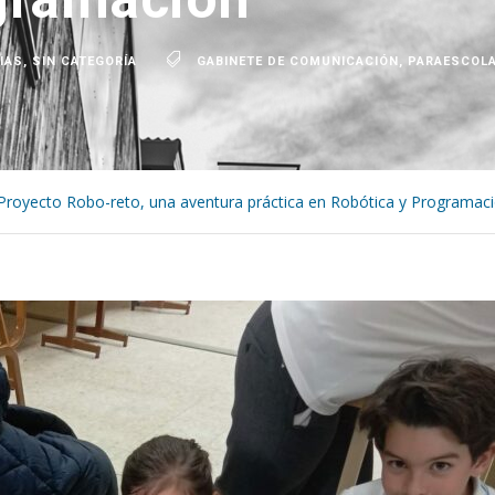
IAS
,
SIN CATEGORÍA
GABINETE DE COMUNICACIÓN
,
PARAESCOL
Proyecto Robo-reto, una aventura práctica en Robótica y Programac