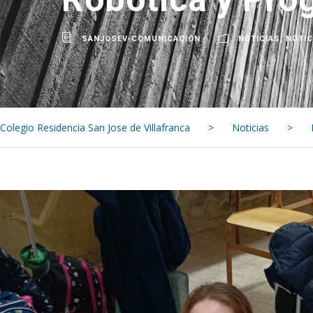
SANJOSEV-COMUNICACIÓN
NOTICIAS
,
NOTIC
Colegio Residencia San Jose de Villafranca
>
Noticias
>