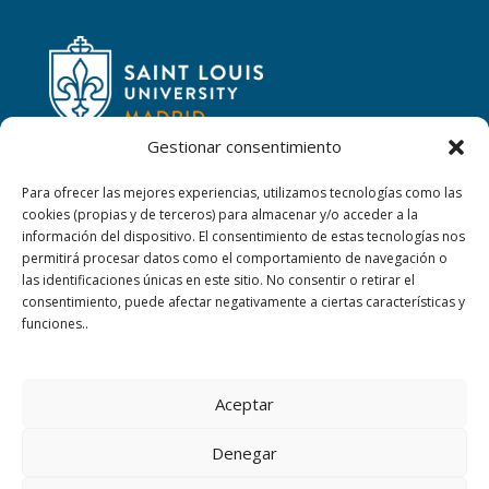
Gestionar consentimiento
Para ofrecer las mejores experiencias, utilizamos tecnologías como las
cookies (propias y de terceros) para almacenar y/o acceder a la
CONTACTAR
información del dispositivo. El consentimiento de estas tecnologías nos
permitirá procesar datos como el comportamiento de navegación o
las identificaciones únicas en este sitio. No consentir o retirar el
Calle San Ignacio, 2,
consentimiento, puede afectar negativamente a ciertas características y
06220 Villafranca de los Barros (Badajoz)
funciones..
+34 924 52 40 01
Aceptar
+34 924 52 59 09
Denegar
sanjosevillafranca@fundacionloyola.es