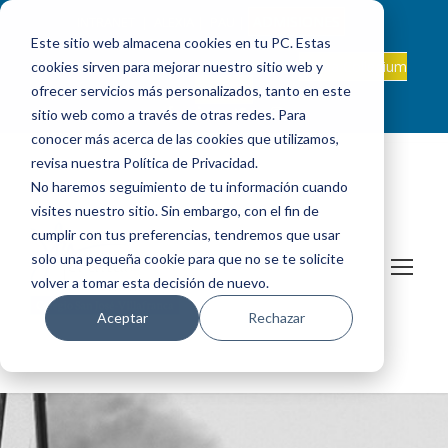
ADMISIONES
INTRANET
|
ALEXIA
|
PAU
|
Este sitio web almacena cookies en tu PC. Estas
ES +34 924 524 001
Onda Collegium
cookies sirven para mejorar nuestro sitio web y
sanjosevillafranca@fundacionloyola.es |
Podcast
ofrecer servicios más personalizados, tanto en este
sitio web como a través de otras redes. Para
conocer más acerca de las cookies que utilizamos,
revisa nuestra Política de Privacidad.
No haremos seguimiento de tu información cuando
visites nuestro sitio. Sin embargo, con el fin de
cumplir con tus preferencias, tendremos que usar
solo una pequeña cookie para que no se te solicite
volver a tomar esta decisión de nuevo.
Aceptar
Rechazar