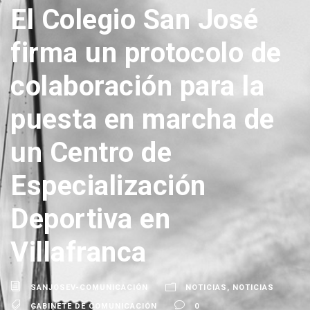
El Colegio San José
firma un protocolo de
colaboración para la
puesta en marcha de
un Centro de
Especialización
Deportiva en
Villafranca
SANJOSEV-COMUNICACIÓN
NOTICIAS
,
NOTICIAS
GABINETE DE COMUNICACIÓN
0