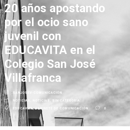
20 años apostando
por el ocio sano
juvenil con
EDUCAVITA en el
Colegio San José
Villafranca
SANJOSEV-COMUNICACIÓN
NOTICIAS
,
NOTICIAS
,
SIN CATEGORÍA
EDUCAVITA
,
GABINETE DE COMUNICACIÓN
0