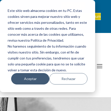
ADMISIONES
INTRANET
|
ALEXIA
|
PAU
|
Este sitio web almacena cookies en tu PC. Estas
ES +34 924 524 001
Onda Collegium
cookies sirven para mejorar nuestro sitio web y
sanjosevillafranca@fundacionloyola.es |
Podcast
ofrecer servicios más personalizados, tanto en este
sitio web como a través de otras redes. Para
conocer más acerca de las cookies que utilizamos,
revisa nuestra Política de Privacidad.
No haremos seguimiento de tu información cuando
visites nuestro sitio. Sin embargo, con el fin de
cumplir con tus preferencias, tendremos que usar
solo una pequeña cookie para que no se te solicite
volver a tomar esta decisión de nuevo.
Aceptar
Rechazar