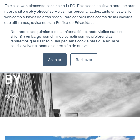
Este sitio web almacena cookies en tu PC. Estas cookies sirven para mejorar
INTRANET
|
ALEXIA
|
MOODLE
|
NEW INTRANET
nuestro sitio web y ofrecer servicios más personalizados, tanto en este sitio
+34 952 30 51 00
sanjose@fundacionloyola.es
web como a través de otras redes. Para conocer más acerca de las cookies
que utilizamos, revisa nuestra Política de Privacidad.
No haremos seguimiento de tu información cuando visites nuestro
sitio. Sin embargo, con el fin de cumplir con tus preferencias,
tendremos que usar solo una pequeña cookie para que no se te
solicite volver a tomar esta decisión de nuevo.
Aceptar
Rechazar
BY
sjose