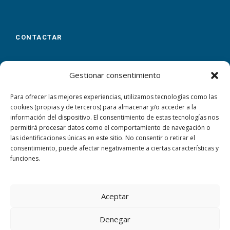
CONTACTAR
Calle Virgen de las Flores, 23
Málaga
29007
Gestionar consentimiento
+34 952 305 100
Para ofrecer las mejores experiencias, utilizamos tecnologías como las
cookies (propias y de terceros) para almacenar y/o acceder a la
Aquí puedes dejarnos tus datos y nos ponemos en
información del dispositivo. El consentimiento de estas tecnologías nos
contacto contigo
permitirá procesar datos como el comportamiento de navegación o
las identificaciones únicas en este sitio. No consentir o retirar el
CERTIFICACIONES
consentimiento, puede afectar negativamente a ciertas características y
funciones.
Aceptar
Denegar