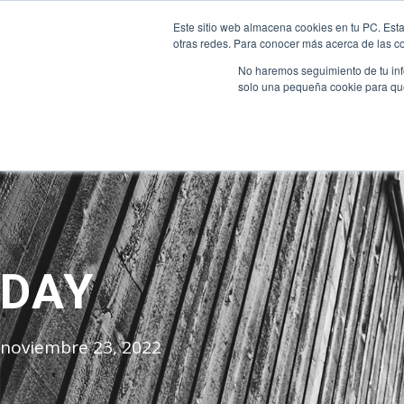
INTRANET
|
ALEXIA
|
MOODLE
|
NEW INTRANET
Este sitio web almacena cookies en tu PC. Esta
otras redes. Para conocer más acerca de las coo
No haremos seguimiento de tu info
INICIO
QUIENES SOMO
solo una pequeña cookie para que 
DAY
noviembre 23, 2022