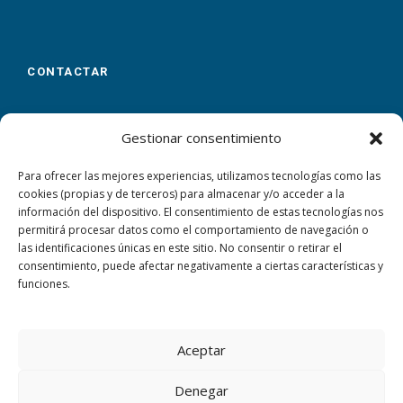
CONTACTAR
Calle Virgen de las Flores, 23
Málaga
29007
Gestionar consentimiento
+34 952 305 100
Para ofrecer las mejores experiencias, utilizamos tecnologías como las
cookies (propias y de terceros) para almacenar y/o acceder a la
Aquí puedes dejarnos tus datos y nos ponemos en
información del dispositivo. El consentimiento de estas tecnologías nos
contacto contigo
permitirá procesar datos como el comportamiento de navegación o
las identificaciones únicas en este sitio. No consentir o retirar el
CERTIFICACIONES
consentimiento, puede afectar negativamente a ciertas características y
funciones.
Aceptar
Denegar