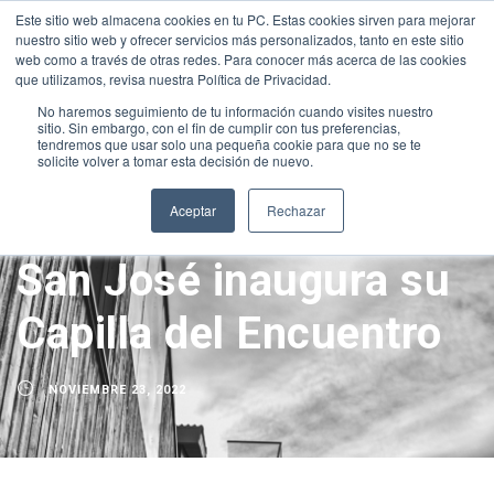
Este sitio web almacena cookies en tu PC. Estas cookies sirven para mejorar
INTRANET
|
ALEXIA
|
MOODLE
|
NEW INTRANET
nuestro sitio web y ofrecer servicios más personalizados, tanto en este sitio
+34 952 30 51 00
sanjose@fundacionloyola.es
web como a través de otras redes. Para conocer más acerca de las cookies
que utilizamos, revisa nuestra Política de Privacidad.
No haremos seguimiento de tu información cuando visites nuestro
sitio. Sin embargo, con el fin de cumplir con tus preferencias,
tendremos que usar solo una pequeña cookie para que no se te
solicite volver a tomar esta decisión de nuevo.
Aceptar
Rechazar
San José inaugura su
Capilla del Encuentro
NOVIEMBRE 23, 2022