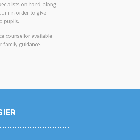
ecialists on hand, along
oom in order to give
o pupils.
e counsellor available
or family guidance.
SIER