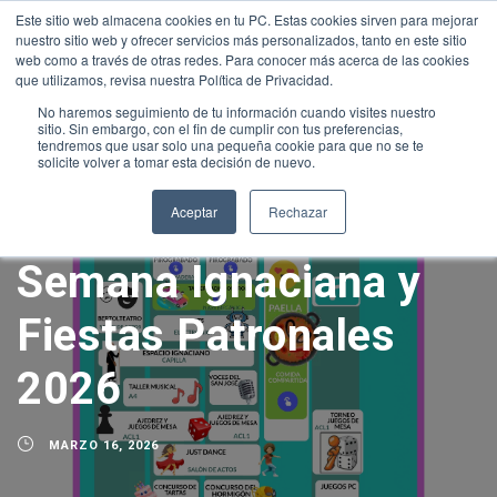
Este sitio web almacena cookies en tu PC. Estas cookies sirven para mejorar
INTRANET
|
ALEXIA
|
MOODLE
|
NEW INTRANET
nuestro sitio web y ofrecer servicios más personalizados, tanto en este sitio
+34 952 30 51 00
sanjose@fundacionloyola.es
web como a través de otras redes. Para conocer más acerca de las cookies
que utilizamos, revisa nuestra Política de Privacidad.
No haremos seguimiento de tu información cuando visites nuestro
sitio. Sin embargo, con el fin de cumplir con tus preferencias,
tendremos que usar solo una pequeña cookie para que no se te
solicite volver a tomar esta decisión de nuevo.
Aceptar
Rechazar
Semana Ignaciana y
Fiestas Patronales
2026
MARZO 16, 2026