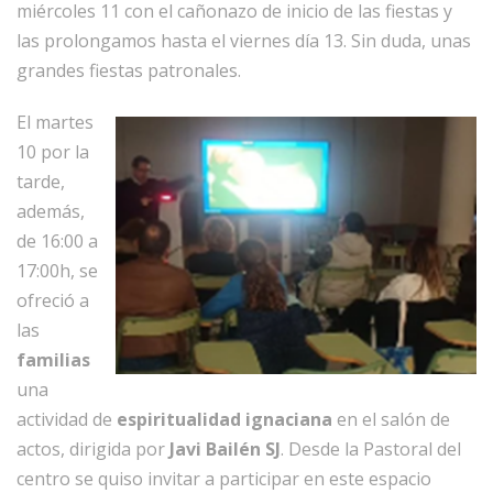
miércoles 11 con el cañonazo de inicio de las fiestas y
las prolongamos hasta el viernes día 13. Sin duda, unas
grandes fiestas patronales.
El martes
10 por la
tarde,
además,
de 16:00 a
17:00h, se
ofreció a
las
familias
una
actividad de
espiritualidad ignaciana
en el salón de
actos, dirigida por
Javi Bailén SJ
. Desde la Pastoral del
centro se quiso invitar a participar en este espacio