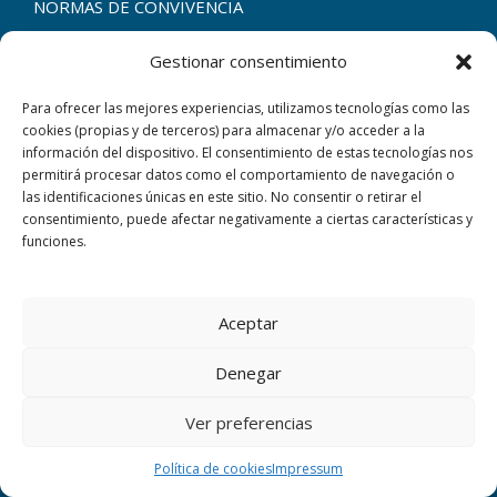
NORMAS DE CONVIVENCIA
CALENDARIO ESCOLAR
Gestionar consentimiento
BUZÓN SUGERENCIAS
Para ofrecer las mejores experiencias, utilizamos tecnologías como las
POLÍTICA DE CALIDAD
cookies (propias y de terceros) para almacenar y/o acceder a la
BOLSA DE EMPLEO
información del dispositivo. El consentimiento de estas tecnologías nos
permitirá procesar datos como el comportamiento de navegación o
ENTORNO SEGURO
las identificaciones únicas en este sitio. No consentir o retirar el
consentimiento, puede afectar negativamente a ciertas características y
CANAL DE DENUNCIAS WEB
funciones.
Aceptar
ENLACES AMIGOS
Denegar
KELLS
Ver preferencias
ERASMUS+
Política de cookies
Impressum
SEPIE