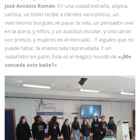
José Antonio Román
. En una ciudad extraña, atípica,
caótica, un hotel recibe a clientes variopintos, un
matrimonio burgués ve pasar la vida, un pensador vive
en la acera, y niños, y un autobús escolar, y una cárcel
con presos, y mujeres en el mercado… Y alguien que no
puede faltar, la enamorada represaliada. Y un
repartidor en patín. Éste es el mágico mundo de
«¿Me
concede este baile?»