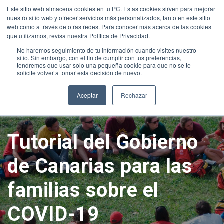
Este sitio web almacena cookies en tu PC. Estas cookies sirven para mejorar
PRUEBAS DIAGNÓSTICO
|
UNIFORME
|
INTRANET-BROCAL
|
nuestro sitio web y ofrecer servicios más personalizados, tanto en este sitio
CLASSROOM
|
WEB ACADÉMICA
|
ALEXIA
|
LOYOLA DIGITAL
|
web como a través de otras redes. Para conocer más acerca de las cookies
+34 928 31 40 00
sanignacio@fundacionloyola.es
que utilizamos, revisa nuestra Política de Privacidad.
No haremos seguimiento de tu información cuando visites nuestro
sitio. Sin embargo, con el fin de cumplir con tus preferencias,
tendremos que usar solo una pequeña cookie para que no se te
solicite volver a tomar esta decisión de nuevo.
Aceptar
Rechazar
Tutorial del Gobierno
de Canarias para las
familias sobre el
COVID-19