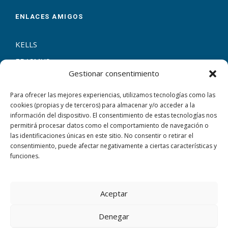
ENLACES AMIGOS
KELLS
ERASMUS+
Gestionar consentimiento
ENTRECULTURAS
ESCUELAS CATÓLICAS
Para ofrecer las mejores experiencias, utilizamos tecnologías como las
cookies (propias y de terceros) para almacenar y/o acceder a la
información del dispositivo. El consentimiento de estas tecnologías nos
permitirá procesar datos como el comportamiento de navegación o
las identificaciones únicas en este sitio. No consentir o retirar el
consentimiento, puede afectar negativamente a ciertas características y
CONTACTAR
funciones.
Calle Juan E. Doreste, 1, 35001
Aceptar
[+34] 928 31 40 00
Denegar
TRABAJA CON NOSOTROS