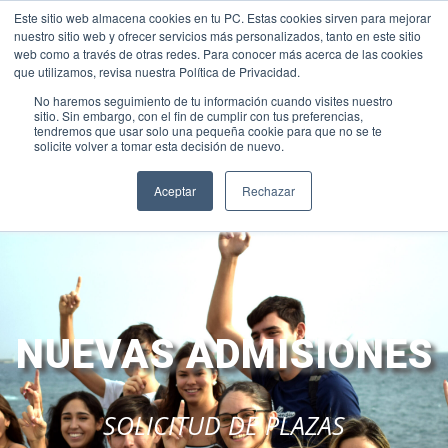
Este sitio web almacena cookies en tu PC. Estas cookies sirven para mejorar
PRUEBAS DIAGNÓSTICO
|
UNIFORME
|
INTRANET-BROCAL
|
nuestro sitio web y ofrecer servicios más personalizados, tanto en este sitio
CLASSROOM
|
WEB ACADÉMICA
|
ALEXIA
|
LOYOLA DIGITAL
|
web como a través de otras redes. Para conocer más acerca de las cookies
+34 928 31 40 00
sanignacio@fundacionloyola.es
que utilizamos, revisa nuestra Política de Privacidad.
No haremos seguimiento de tu información cuando visites nuestro
sitio. Sin embargo, con el fin de cumplir con tus preferencias,
tendremos que usar solo una pequeña cookie para que no se te
solicite volver a tomar esta decisión de nuevo.
Aceptar
Rechazar
NUEVAS ADMISIONES
SOLICITUD DE PLAZAS