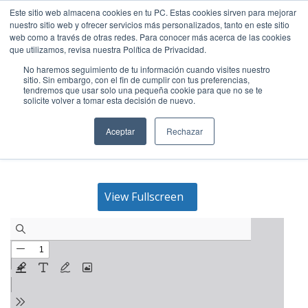
Este sitio web almacena cookies en tu PC. Estas cookies sirven para mejorar
PRUEBAS DIAGNÓSTICO
|
UNIFORME
|
INTRANET-BROCAL
|
nuestro sitio web y ofrecer servicios más personalizados, tanto en este sitio
CLASSROOM
|
WEB ACADÉMICA
|
ALEXIA
|
LOYOLA DIGITAL
|
web como a través de otras redes. Para conocer más acerca de las cookies
+34 928 31 40 00
sanignacio@fundacionloyola.es
que utilizamos, revisa nuestra Política de Privacidad.
No haremos seguimiento de tu información cuando visites nuestro
sitio. Sin embargo, con el fin de cumplir con tus preferencias,
tendremos que usar solo una pequeña cookie para que no se te
solicite volver a tomar esta decisión de nuevo.
Aceptar
Rechazar
View Fullscreen