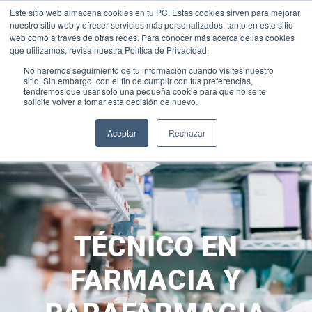
Este sitio web almacena cookies en tu PC. Estas cookies sirven para mejorar
PRUEBAS DIAGNÓSTICO
|
UNIFORME
|
INTRANET-BROCAL
|
nuestro sitio web y ofrecer servicios más personalizados, tanto en este sitio
CLASSROOM
|
WEB ACADÉMICA
|
ALEXIA
|
LOYOLA DIGITAL
|
web como a través de otras redes. Para conocer más acerca de las cookies
+34 928 31 40 00
sanignacio@fundacionloyola.es
que utilizamos, revisa nuestra Política de Privacidad.
No haremos seguimiento de tu información cuando visites nuestro
sitio. Sin embargo, con el fin de cumplir con tus preferencias,
tendremos que usar solo una pequeña cookie para que no se te
solicite volver a tomar esta decisión de nuevo.
Aceptar
Rechazar
TÉCNICO EN
FARMACIA Y