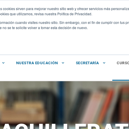
OCAL
|
CLASSROOM
|
WEB ACADÉMICA
|
ALEXIA
|
LOYOLA 
s cookies sirven para mejorar nuestro sitio web y ofrecer servicios más personaliza
+34 928 31 40 0
kies que utilizamos, revisa nuestra Política de Privacidad.
rmación cuando visites nuestro sitio. Sin embargo, con el fin de cumplir con tus 
no se te solicite volver a tomar esta decisión de nuevo.
NUESTRA EDUCACIÓN
SECRETARÍA
CURSO