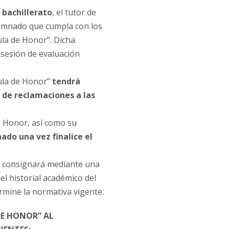
e bachillerato
, el tutor de
lumnado que cumpla con los
ula de Honor”. Dicha
a sesión de evaluación
ula de Honor”
tendrá
o de reclamaciones a las
e Honor, así como su
do una vez finalice el
e consignará mediante una
el historial académico del
rmine la normativa vigente.
DE HONOR” AL