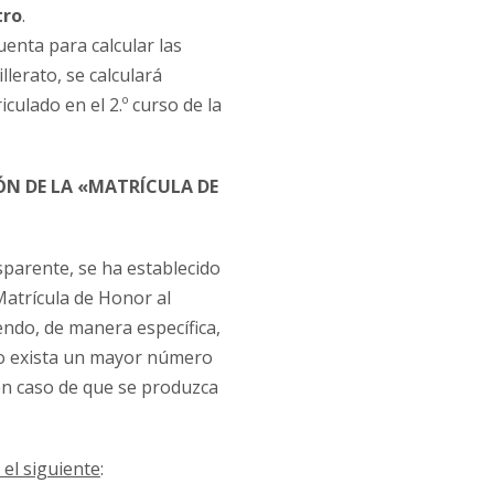
tro
.
enta para calcular las
lerato, se calculará
culado en el 2.º curso de la
ÓN DE LA «MATRÍCULA DE
sparente, se ha establecido
atrícula de Honor al
endo, de manera específica,
do exista un mayor número
en caso de que se produzca
el siguiente
: