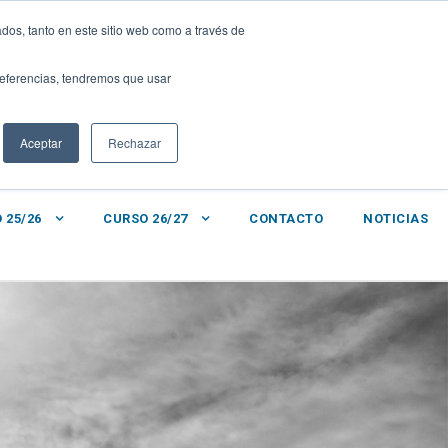
DIGITAL
|
dos, tanto en este sitio web como a través de
0
sanignacio@fundacionloyola.es
preferencias, tendremos que usar
Aceptar
Rechazar
 25/26
CURSO 26/27
CONTACTO
NOTICIAS