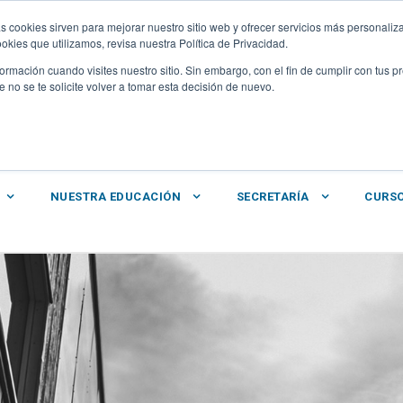
OCAL
|
CLASSROOM
|
WEB ACADÉMICA
|
ALEXIA
|
LOYOLA 
s cookies sirven para mejorar nuestro sitio web y ofrecer servicios más personaliza
+34 928 31 40 0
kies que utilizamos, revisa nuestra Política de Privacidad.
rmación cuando visites nuestro sitio. Sin embargo, con el fin de cumplir con tus 
no se te solicite volver a tomar esta decisión de nuevo.
NUESTRA EDUCACIÓN
SECRETARÍA
CURSO