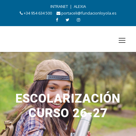
INTRANET
|
ALEXIA
+34 954 634 500
portaceli@fundacionloyola.es
ESCOLARIZACIÓN
CURSO 26-27