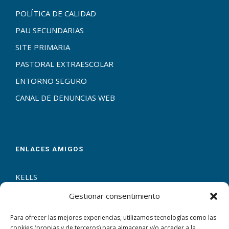
POLÍTICA DE CALIDAD
PAU SECUNDARIAS
SITE PRIMARIA
PASTORAL EXTRAESCOLAR
ENTORNO SEGURO
CANAL DE DENUNCIAS WEB
ENLACES AMIGOS
KELLS
ERASMUS+
Gestionar consentimiento
ENTRECULTURAS
Para ofrecer las mejores experiencias, utilizamos tecnologías como las
ESCUELAS CATÓLICAS
cookies (propias y de terceros) para almacenar y/o acceder a la