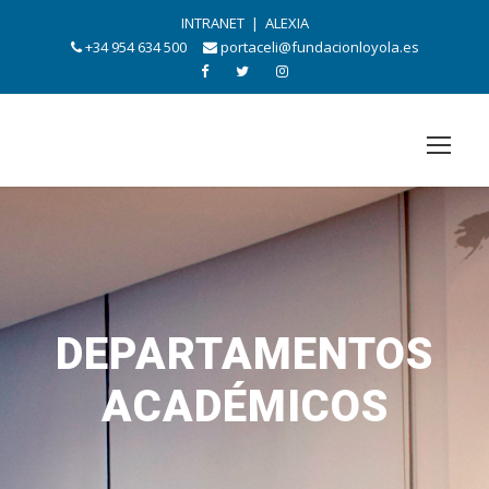
INTRANET
|
ALEXIA
+34 954 634 500
portaceli@fundacionloyola.es
DEPARTAMENTOS
ACADÉMICOS