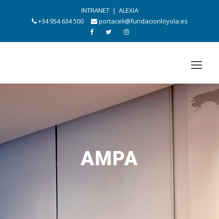
INTRANET
|
ALEXIA
+34 954 634 500
portaceli@fundacionloyola.es
AMPA