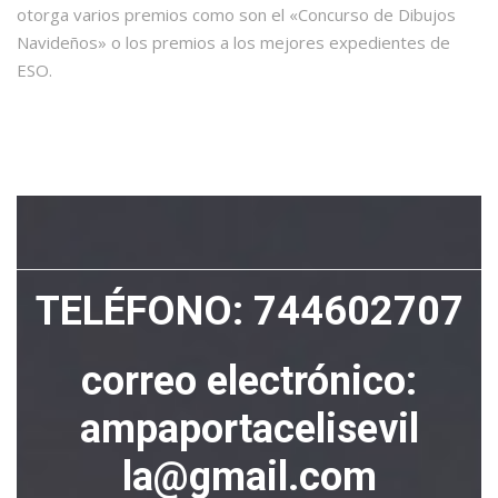
otorga varios premios como son el «Concurso de Dibujos
Navideños» o los premios a los mejores expedientes de
ESO.
TELÉFONO:
744602707
correo electrónico:
ampaportacelisevil
la@gmail.com