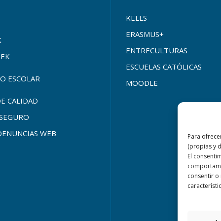
KELLS
ERASMUS+
K
ENTRECULTURAS
SEK
ESCUELAS CATÓLICAS
O ESCOLAR
MOODLE
DE CALIDAD
SEGURO
DENUNCIAS WEB
Para ofrece
(propias y 
El consenti
comportamie
consentir o
característi