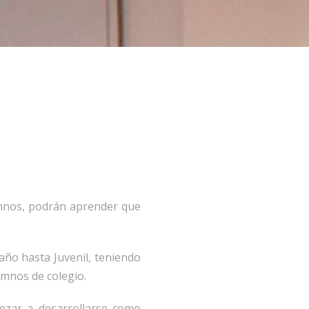
umnos, podrán aprender que
ño hasta Juvenil, teniendo
umnos de colegio.
zar a desarrollarse como